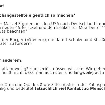
t!
changestellte eigentlich so machen?
der Marvel-Figuren aus den USA nach Deutschland im
neuen 49 €-Ticket und den E-Bikes für Mitarbeiter? W
was beachten?
 der Bürger (=Steuern), um damit Schulen und Straß
ater zu fördern?
er anderem.
otal langweilig? Klar, seriös müssen wir sein. Wir geh
heißt nicht, dass man auch steif und langweilig auftr
 von Oma und Opa
bis Z
wie Zahlungsfrist oder Zahnspan
eilig und bedeutet
tatsächlich viel Kontakt zu Mensc