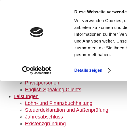
Diese Webseite verwende
Kanzlei
Wir verwenden Cookies, um
Historie
anbieten zu können und di
Partner
Informationen zu Ihrer Ve
Mitarbeiter
und Analysen weiter. Unse
Kontakt/Terminanfragen/Anfahrt
zusammen, die Sie ihnen b
Berufsgruppen
gesammelt haben.
Ärzte und Heilberufe
Freiberufler
Gemeinnützige
Details zeigen
Gewerbebetriebe
Privatpersonen
English Speaking Clients
Leistungen
Lohn- und Finanzbuchhaltung
Steuerdeklaration und Außenprüfung
Jahresabschluss
Existenzgründung