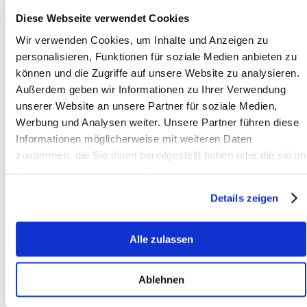
Diese Webseite verwendet Cookies
Vereine und gemeinnützige
Wir verwenden Cookies, um Inhalte und Anzeigen zu
Körperschaften stehen zunehmend im
Fokus der Finanzbehörden. Immer mehr
personalisieren, Funktionen für soziale Medien anbieten zu
eingetragene Vereine oder Verbände
können und die Zugriffe auf unsere Website zu analysieren.
sowie ähnliche Institutionen werden auf
ihre Gemeinnützigkeit, Gesetzesvorgaben
Außerdem geben wir Informationen zu Ihrer Verwendung
sowie korrekte Buchhaltung hin überprüft.
unserer Website an unsere Partner für soziale Medien,
Für gemeinnützige Organisationen sind
vielfache steuerliche Besonderheiten zu
Werbung und Analysen weiter. Unsere Partner führen diese
beachten. Wir begleiten Sie bei der
Informationen möglicherweise mit weiteren Daten
Gründung gemeinnütziger Einrichtungen
und sind Ihnen auch bei Ausgliederung
zusammen, die Sie ihnen bereitgestellt haben oder die sie im
wirtschaftlicher Aktivitäten behilflich.
Rahmen Ihrer Nutzung der Dienste gesammelt haben.
Damit Sie sich weiterhin in Ruhe und mit
Details zeigen
der Sicherheit im Rücken, gut beraten zu
sein, um „Ihren“ Verein kümmern können,
stehen wir Ihnen von der Kanzlei
„Seiler &
Partner“
zur Seite.
Alle zulassen
Wir beraten Sie unter anderem zu:
Ablehnen
Rechte und Pflichten bei einer
Vereinsgründung